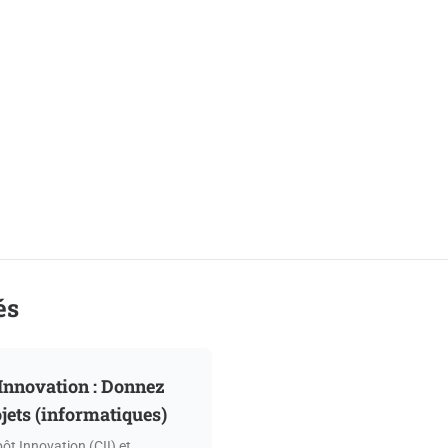
és
 Innovation : Donnez
ojets (informatiques)
ôt Innovation (CII) et