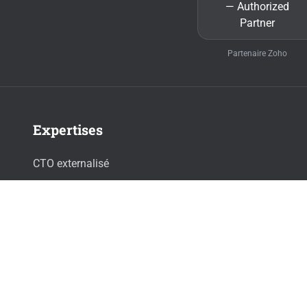
Partenaire Zoho
Expertises
CTO externalisé
IA & Innovation
Hébergement souverain
Industrialisation produit
Zoho & CRM