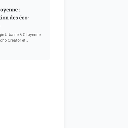
toyenne :
tion des éco-
o
ie Urbaine & Citoyenne
Zoho Creator et